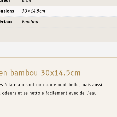
uleur
Brun
nsions
30×14.5cm
ériaux
Bambou
le en bambou 30x14.5cm
es
à
la
main
sont
non
seulement
belle
,
mais
aussi
x
odeurs
et
se nettoie
facilement
avec
de
l’eau