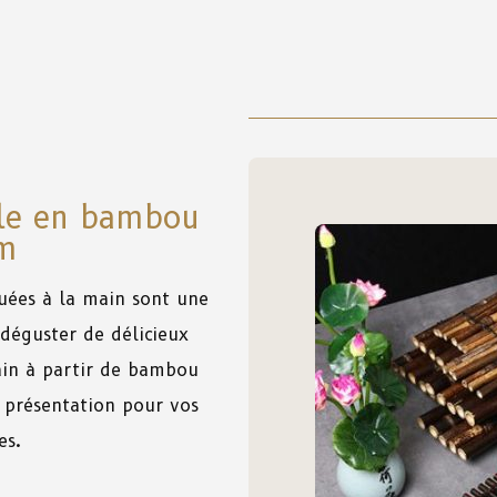
nale en bambou
m
uées
à
la
main
sont une
déguster
de
délicieux
in
à
partir
de
bambou
présentation
pour
vos
es.