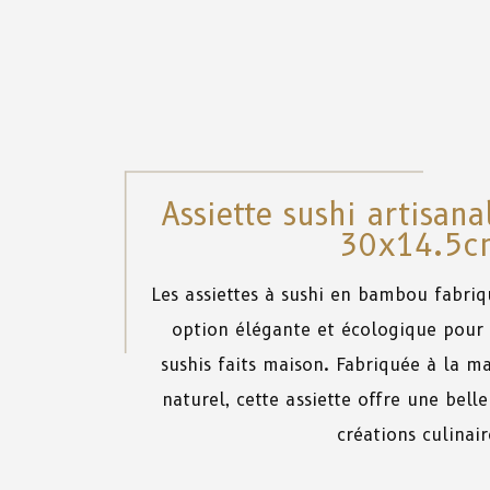
Assiette sushi artisa
30x14.5c
Les
assiettes
à
sushi
en
bambou
fabriq
option
élégante
et
écologique
pour
sushis faits
maison
. Fabriquée
à
la
ma
naturel
, cette
assiette
offre
une
belle
créations
culinair