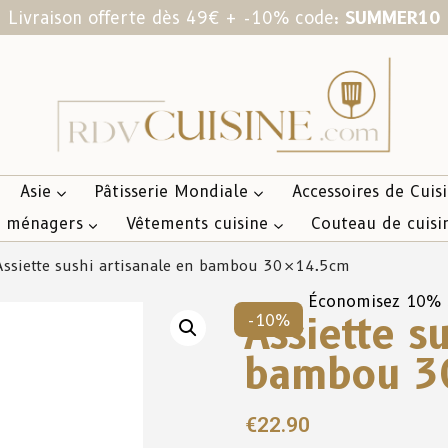
Livraison offerte dès 49€ + -10% code:
SUMMER10
Asie
Pâtisserie Mondiale
Accessoires de Cuis
s ménagers
Vêtements cuisine
Couteau de cuisi
ssiette sushi artisanale en bambou 30×14.5cm
Économisez 10%
Assiette s
-10%
bambou 3
€
22.90