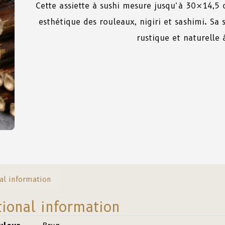
Cette
assiette à
sushi
mesure
jusqu’à 30×14,5
esthétique
des
rouleaux, nigiri
et
sa
shimi. Sa
rustique
et
naturelle
al information
tional information