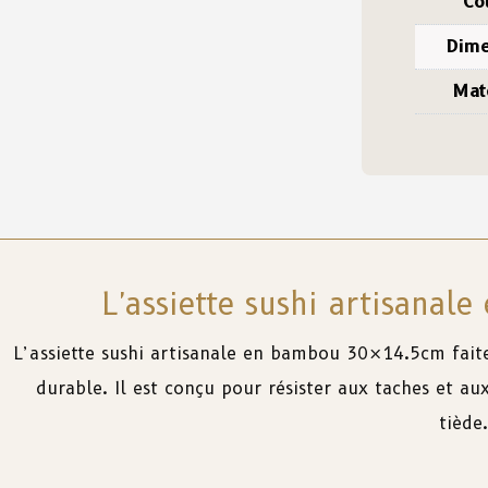
Co
Dime
Mat
L'assiette sushi artisana
L’assiette sushi artisanale en bambou 30×14.5cm
fait
durable
.
Il
est
conçu
pour
résister
aux taches
et
au
tiède
.