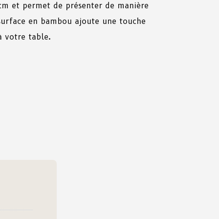
 cm
et
permet
de
présenter
de
manière
surface
en
bambou
ajoute une
touche
à
votre table.