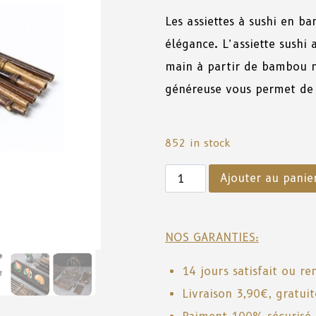
Les assiettes
à
sushi
en
ba
élégance
. L’assiette sush
main
à
partir
de
bambou
généreuse
vous
permet
de
852 in stock
Ajouter au panie
NOS GARANTIES:
14 jours satisfait ou r
Livraison 3,90€, gratui