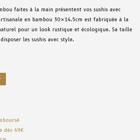
mbou
faites
à
la
main
présentent
vos sushis
avec
i artisanale en bambou 30×14.5cm
est
fabriquée
à
la
naturel
pour
un
look
rustique
et
écologique
.
Sa
taille
disposer
les
sushis
avec
style
.
r
emboursé
te dès 49€