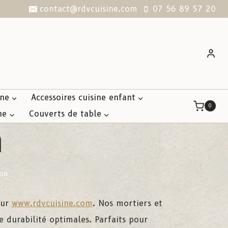
contact@rdvcuisine.com
07 56 89 57 20
ine
Accessoires cuisine enfant
0
ne
Couverts de table
n
lon
sur
www.rdvcuisine.com
. Nos mortiers et
 durabilité optimales. Parfaits pour