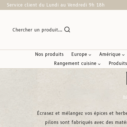
Service client du Lundi au Vendredi 9h 18h
Chercher un produit...
Nos produits
Europe
Amérique
Rangement cuisine
Produit
Ac
Écrasez et mélangez vos épices et herb
pilons sont fabriqués avec des maté