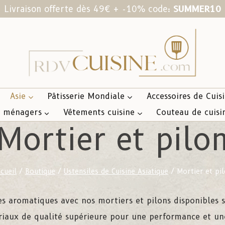
Livraison offerte dès 49€ + -10% code:
SUMMER10
Asie
Pâtisserie Mondiale
Accessoires de Cuis
s ménagers
Vêtements cuisine
Couteau de cuisi
Mortier et pilo
cueil
/
Boutique
/
Ustensiles de Cuisine Asiatique
/
Mortier et pi
es aromatiques avec nos mortiers et pilons disponibles 
riaux de qualité supérieure pour une performance et une