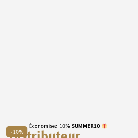
Économisez 10%
SUMMER10
Distributeur
-10%