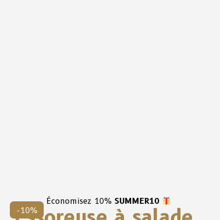
Économisez 10%
SUMMER10
Essoreuse à salade
-10%