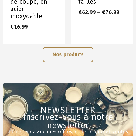
de coupe, en
tailles
acier
€
62.99
–
€
76.99
inoxydable
€
16.99
Nos produits
NEWSLETTER
Inscrivez-vous à notre
newsletter
Et ne ratez aucunes offres, code promo et ventes