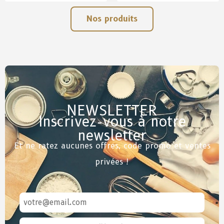
Nos produits
NEWSLETTER
Inscrivez-vous à notre
newsletter
Et ne ratez aucunes offres, code promo et ventes
privées !