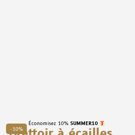
Économisez 10%
SUMMER10
Grattoir à écailles
-10%