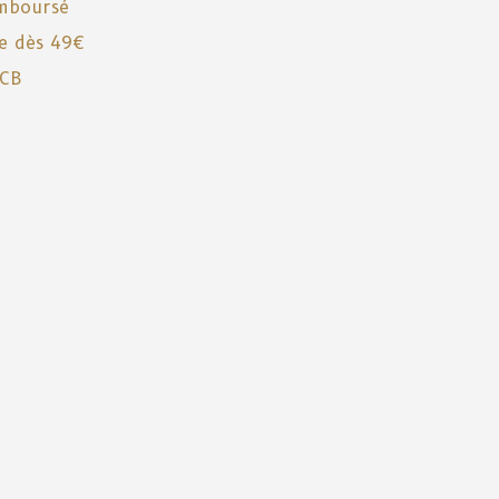
emboursé
te dès 49€
 CB