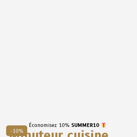
Économisez 10%
SUMMER10
Minuteur cuisine
-10%