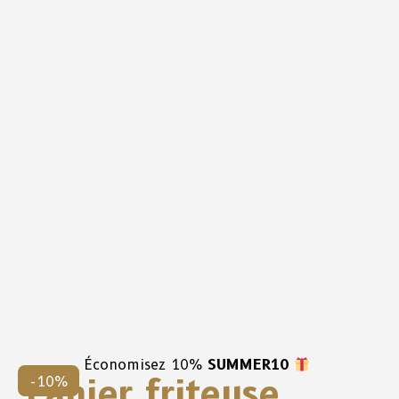
Économisez 10%
SUMMER10
Panier friteuse
-10%