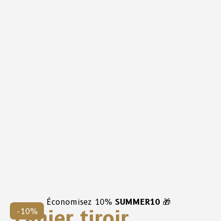
Économisez 10%
SUMMER10
🎁
Panier tiroir
-10%