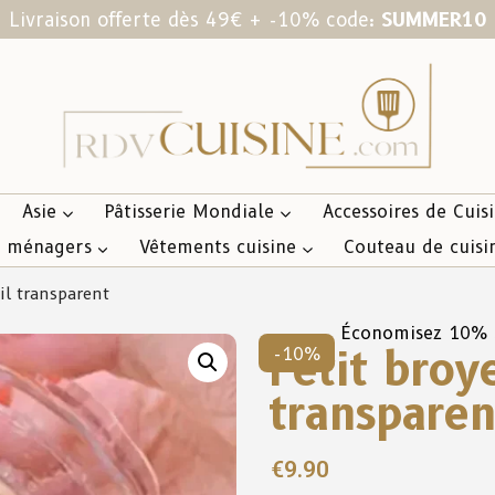
Livraison offerte dès 49€ + -10% code:
SUMMER10
Asie
Pâtisserie Mondiale
Accessoires de Cuis
s ménagers
Vêtements cuisine
Couteau de cuisi
il transparent
Économisez 10%
Petit broy
-10%
transparen
€
9.90