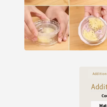
Addition
Addi
Co
Mat