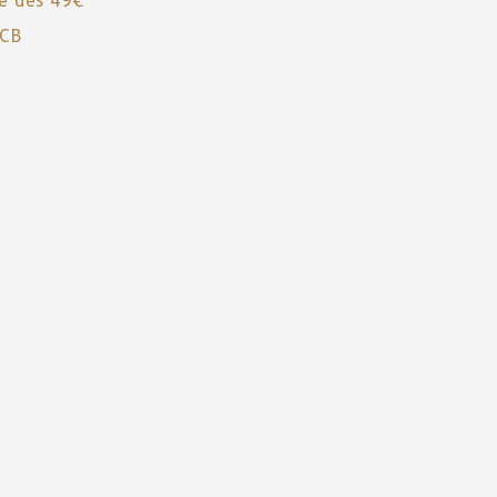
te dès 49€
 CB