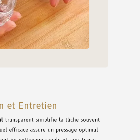
on et Entretien
il
transparent simplifie la tâche souvent
uel efficace assure un pressage optimal
ent un nettoyage rapide et sans tracas,