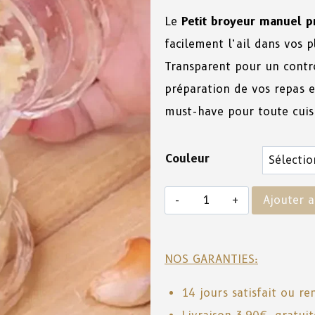
Le
Petit broyeur manuel pr
facilement l’ail dans vos p
Transparent pour un contrôl
préparation de vos repas e
must-have pour toute cui
Couleur
Ajouter a
NOS GARANTIES:
14 jours satisfait ou r