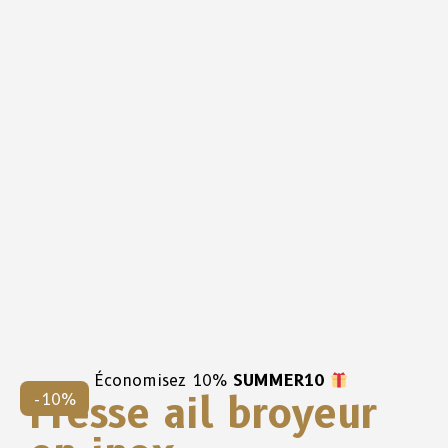
Économisez 10%
SUMMER10
Presse ail broyeur
-10%