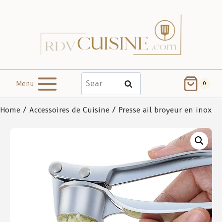
Menu
Search
0
Home
/
Accessoires de Cuisine
/ Presse ail broyeur en inox