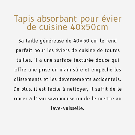
Tapis absorbant pour évier
de cuisine 40x50cm
Sa
taille
généreuse
de
40×50 cm
le
rend
parfait
pour
les
éviers
de
cuisine
de
toutes
tailles
.
Il
a
une
surface
texturée
douce
qui
offre
une
prise
en
main
sûre
et
empêche
les
glissements
et
les
déversements acci
de
ntels.
De
plus
,
il
est
facile
à
nettoyer
,
il
suffit
de
le
rincer
à
l’eau savonneuse
ou
de
le
mettre
au
lave-vaisselle.