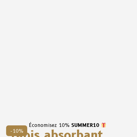
Économisez 10%
SUMMER10
Tapis absorbant
-10%