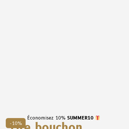
Économisez 10%
SUMMER10
Tire bouchon,
-10%