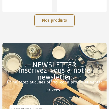
Nos produits
NEWSLETTER
Inscrivez-vous à notre
newsletter
Et ne ratez aucunes offres, code promo et ventes
privées !