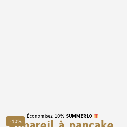
Économisez 10%
SUMMER10
Appareil à pancake,
-10%