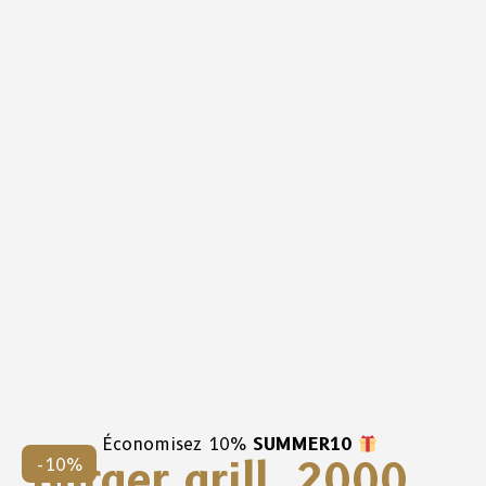
Économisez 10%
SUMMER10
Burger grill, 2000
-10%