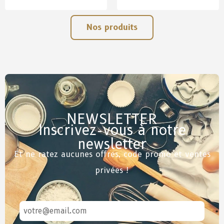
Nos produits
NEWSLETTER
Inscrivez-vous à notre
newsletter
Et ne ratez aucunes offres, code promo et ventes
privées !