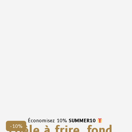
Économisez 10%
SUMMER10
Poêle à frire, fond
-10%