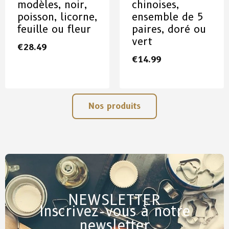
modèles, noir,
chinoises,
poisson, licorne,
ensemble de 5
feuille ou fleur
paires, doré ou
vert
€
28.49
€
14.99
Nos produits
NEWSLETTER
Inscrivez-vous à notre
newsletter