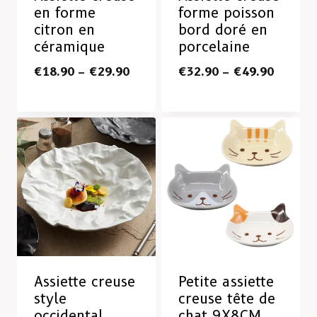
en forme
forme poisson
citron en
bord doré en
céramique
porcelaine
€
18.90
–
€
29.90
€
32.90
–
€
49.90
Assiette creuse
Petite assiette
style
creuse tête de
occidental
chat 9X8CM