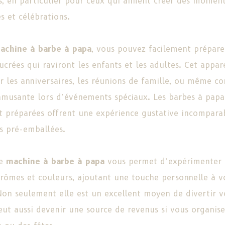
s, en particulier pour ceux qui aiment créer des momen
es et célébrations.
achine à barbe à papa
, vous pouvez facilement prépare
sucrées qui raviront les enfants et les adultes. Cet appare
r les anniversaires, les réunions de famille, ou même 
 amusante lors d’événements spéciaux. Les barbes à papa
 préparées offrent une expérience gustative incomparab
s pré-emballées.
ne
machine à barbe à papa
vous permet d’expérimenter 
arômes et couleurs, ajoutant une touche personnelle à v
Non seulement elle est un excellent moyen de divertir vo
eut aussi devenir une source de revenus si vous organise