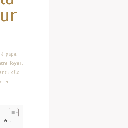
ur
 à papa,
otre foyer
.
nt ; elle
e en
r Vos