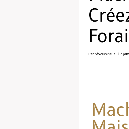
Crée
Fora
Par
rdvcuisine
17 jan
Mach
Mais