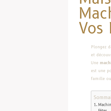
Mach
Vos 
Plongez d
et décou
Une
machi
est une p
famille ou
Sommai
Machin
Fêtes