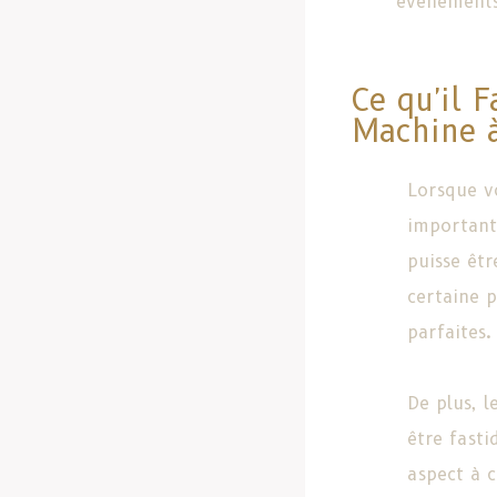
événements
Ce qu'il 
Machine 
Lorsque v
important
puisse êt
certaine 
parfaites.
De plus, l
être fasti
aspect à c