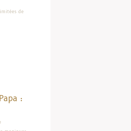
limitées de
Papa :
e