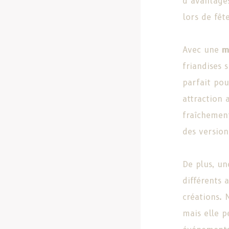
d’avantage
lors de fêt
Avec une
m
friandises 
parfait pou
attraction
fraîchement
des version
De plus, u
différents 
créations. 
mais elle p