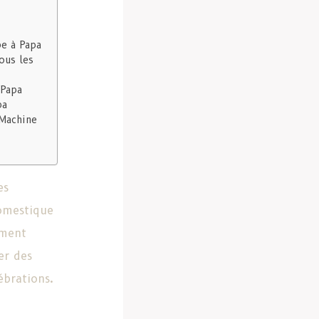
be à Papa
ous les
 Papa
pa
 Machine
es
omestique
mment
er des
ébrations.