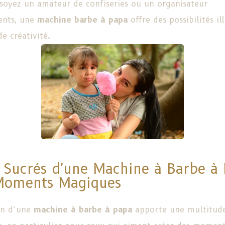
soyez un amateur de confiseries ou un organisateur
ents, une
machine barbe à papa
offre des possibilités il
de créativité.
 Sucrés d'une Machine à Barbe à 
Moments Magiques
ion d’une
machine à barbe à papa
apporte une multitud