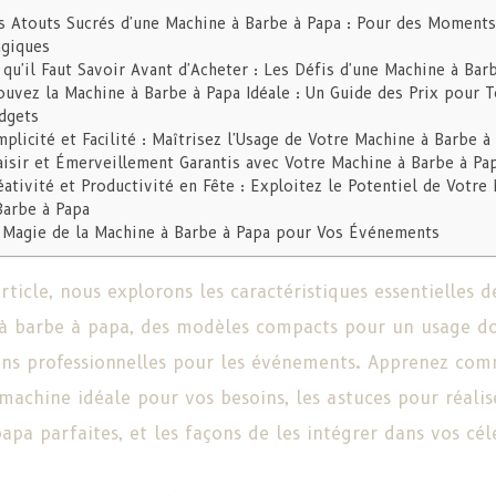
s Atouts Sucrés d'une Machine à Barbe à Papa : Pour des Moments
giques
 qu'il Faut Savoir Avant d'Acheter : Les Défis d'une Machine à Bar
ouvez la Machine à Barbe à Papa Idéale : Un Guide des Prix pour T
dgets
mplicité et Facilité : Maîtrisez l'Usage de Votre Machine à Barbe à
aisir et Émerveillement Garantis avec Votre Machine à Barbe à Pa
éativité et Productivité en Fête : Exploitez le Potentiel de Votre
Barbe à Papa
 Magie de la Machine à Barbe à Papa pour Vos Événements
rticle, nous explorons les caractéristiques essentielles d
à barbe à papa, des modèles compacts pour un usage d
ons professionnelles pour les événements. Apprenez co
 machine idéale pour vos besoins, les astuces pour réalis
apa parfaites, et les façons de les intégrer dans vos cél