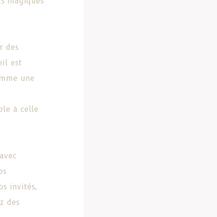
ts magiques
r des
il est
comme une
le à celle
avec
os
s invités,
z des