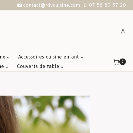
contact@rdvcuisine.com
07 56 89 57 20
ine
Accessoires cuisine enfant
0
ne
Couverts de table