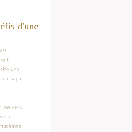
éfis d'une
 est
reil
site une
es à papa
on peuvent
 autre
machines