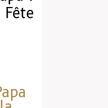
 Fête
Papa
la