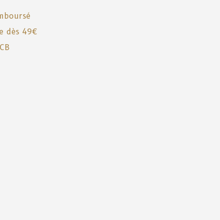
emboursé
te dès 49€
 CB