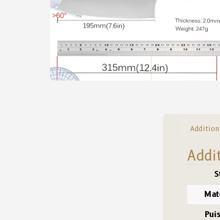
Addition
Addi
S
Mat
Pui