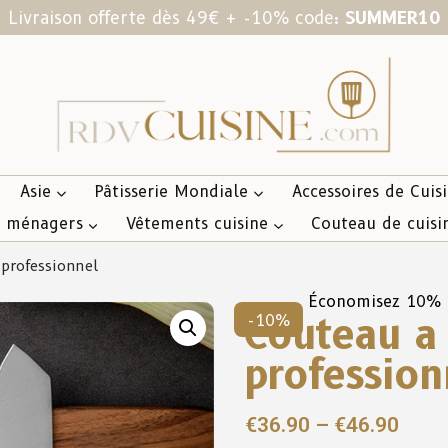
Livraison offerte dès 49€ + -10% code:
SUMMER10
Asie
Pâtisserie Mondiale
Accessoires de Cuis
s ménagers
Vêtements cuisine
Couteau de cuisi
professionnel
Économisez 10%
Couteau a 
-10%
profession
€
36.90
–
€
46.90