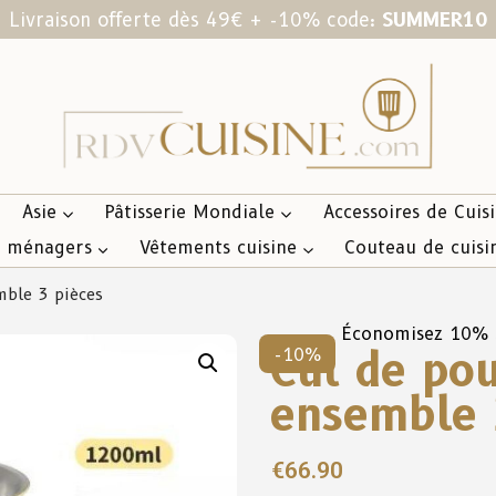
Livraison offerte dès 49€ + -10% code:
SUMMER10
Asie
Pâtisserie Mondiale
Accessoires de Cuis
s ménagers
Vêtements cuisine
Couteau de cuisi
mble 3 pièces
Économisez 10%
Cul de pou
-10%
ensemble 
€
66.90