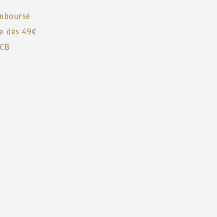
emboursé
te dès 49€
 CB