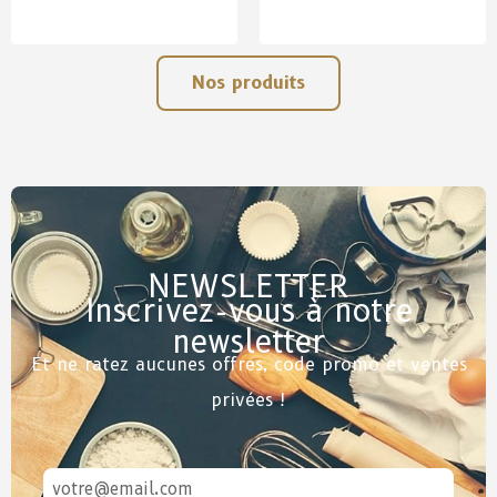
Nos produits
NEWSLETTER
Inscrivez-vous à notre
newsletter
Et ne ratez aucunes offres, code promo et ventes
privées !