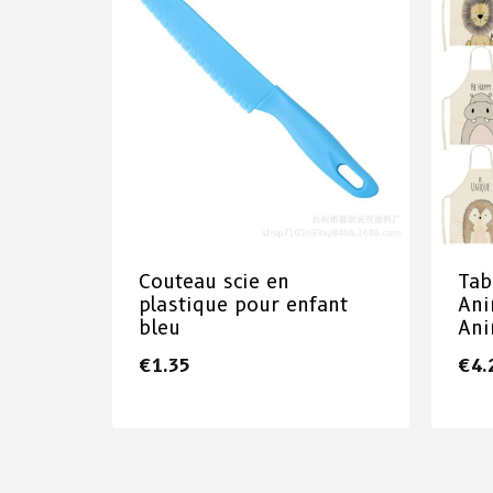
Couteau scie en
Tab
plastique pour enfant
Ani
bleu
An
€
1.35
€
4.