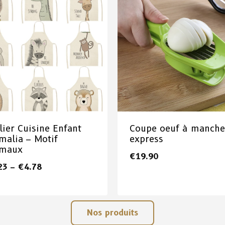
lier Cuisine Enfant
Coupe oeuf à manche
malia – Motif
express
imaux
€
19.90
23
–
€
4.78
Nos produits