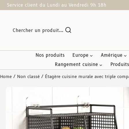
Service client du Lundi au Vendredi 9h 18h
Chercher un produit...
Nos produits
Europe
Amérique
Rangement cuisine
Produit
Home
/
Non classé
/ Étagère cuisine murale avec triple com