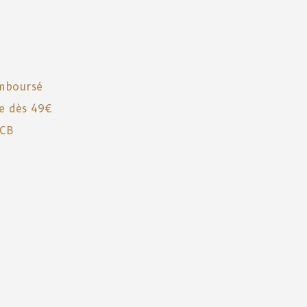
emboursé
te dès 49€
 CB