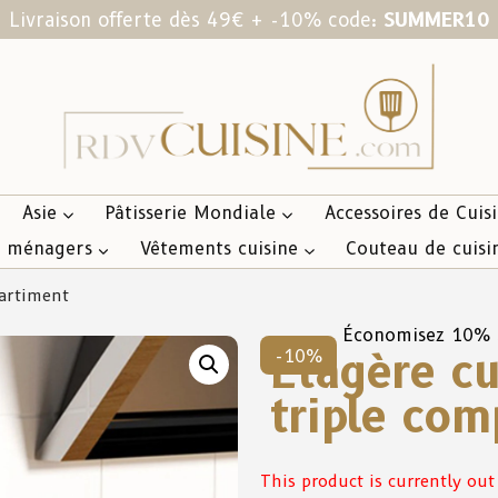
Livraison offerte dès 49€ + -10% code:
SUMMER10
Asie
Pâtisserie Mondiale
Accessoires de Cuis
s ménagers
Vêtements cuisine
Couteau de cuisi
partiment
Économisez 10%
Étagère cu
-10%
triple co
This product is currently out