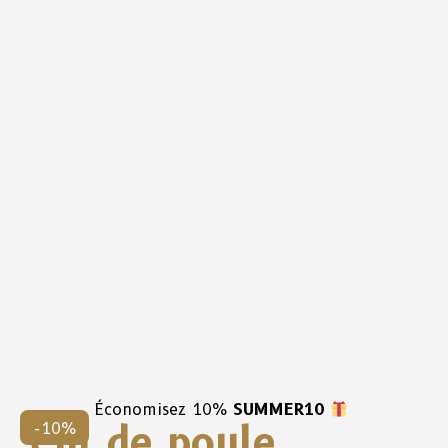
Économisez 10%
SUMMER10
Cul de poule
-10%