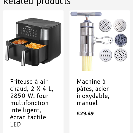
Related products
Friteuse à air
Machine à
chaud, 2 X 4 L,
pâtes, acier
2850 W, four
inoxydable,
multifonction
manuel
intelligent,
€
29.49
écran tactile
LED