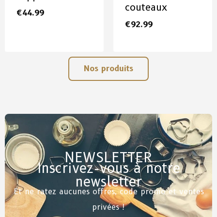
couteaux
€
44.99
€
92.99
Nos produits
NEWSLETTER
Inscrivez-vous à notre
newsletter
Et ne ratez aucunes offres, code promo et ventes
privées !