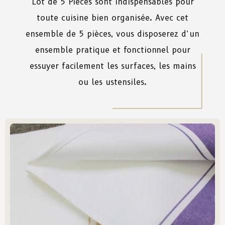
Lot de 5 Pièces sont
indispensables
pour
toute
cuisine
bien
organisée
.
Avec
cet
ensemble
de
5
pièces
,
vous
disposerez d’un
ensemble
pratique
et
fonctionnel
pour
essuyer
facilement
les
surfaces
,
les
mains
ou
les
ustensiles.