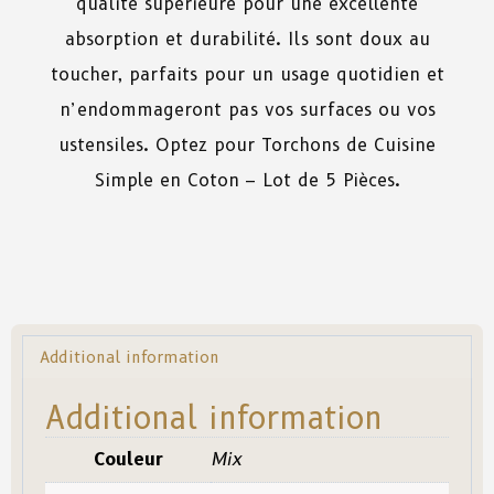
qualité
supérieure
pour
une
excellente
absorption
et
durabilité
.
Ils
sont
doux
au
toucher
,
parfaits
pour
un
usage
quotidien
et
n’endommageront
pas
vos
surfaces
ou
vos
ustensiles. Optez pour Torchons de Cuisine
Simple en Coton – Lot de 5 Pièces.
Additional information
Additional information
Couleur
Mix