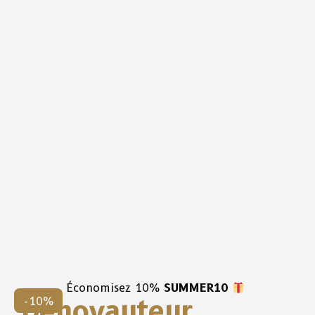
Économisez 10%
SUMMER10
Dénoyauteur,
-10%