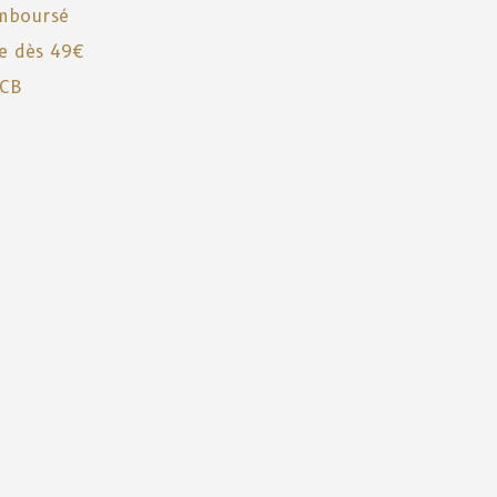
emboursé
te dès 49€
 CB