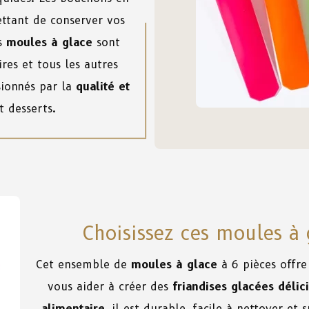
ettant de conserver vos
es
moules à glace
sont
ires et tous les autres
sionnés par la
qualité et
t desserts.
Choisissez ces moules à 
Cet ensemble de
moules à glace
à 6 pièces offre
vous aider à créer des
friandises glacées délic
alimentaire
, il est durable, facile à nettoyer et s