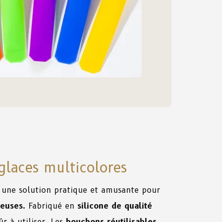
glaces multicolores
 une solution pratique et amusante pour
ieuses
. Fabriqué en
silicone de qualité
ûr à utiliser. Les
bouchons réutilisables