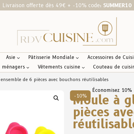
Livraison offerte dès 49€ + -10% code:
SUMMER10
Asie
Pâtisserie Mondiale
Accessoires de Cuis
s ménagers
Vêtements cuisine
Couteau de cuisi
 ensemble de 6 pièces avec bouchons réutilisables
Économisez 10%
Moule à g
-10%
pièces av
réutilisabl