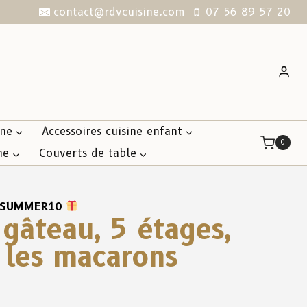
contact@rdvcuisine.com
07 56 89 57 20
ine
Accessoires cuisine enfant
0
ne
Couverts de table
SUMMER10
 gâteau, 5 étages,
 les macarons