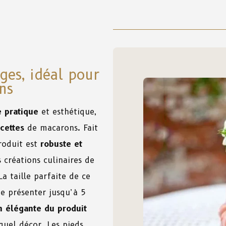
ges, idéal pour
ns
e pratique
et esthétique,
cettes
de macarons. Fait
produit est
robuste et
s créations culinaires de
a taille parfaite de ce
e présenter jusqu’à 5
n élégante du produit
quel décor. Les pieds