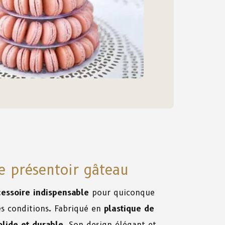
e présentoir gâteau
cessoire indispensable
pour quiconque
es conditions. Fabriqué en
plastique de
olide et durable
. Son design élégant et