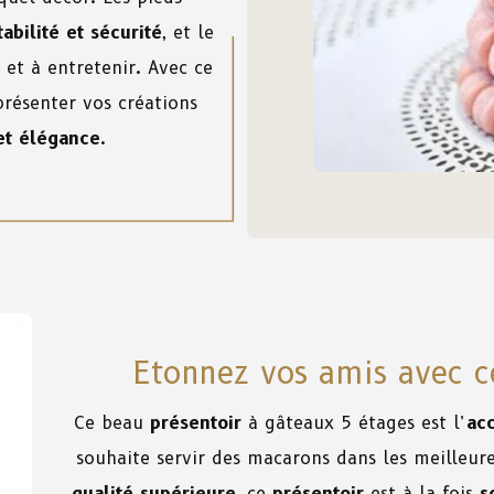
abilité et sécurité
, et le
et à entretenir. Avec ce
présenter vos créations
 et élégance
.
Etonnez vos amis avec c
Ce beau
présentoir
à gâteaux 5 étages est l’
ac
souhaite servir des macarons dans les meilleur
qualité supérieure
, ce
présentoir
est à la fois
s