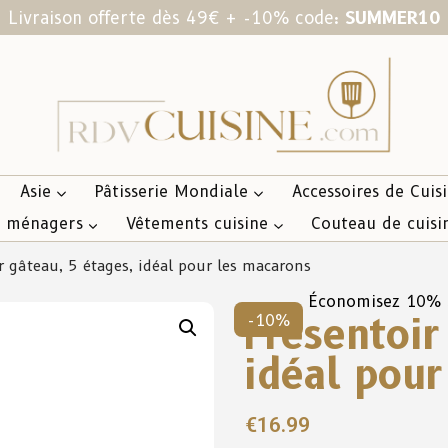
Livraison offerte dès 49€ + -10% code:
SUMMER10
Asie
Pâtisserie Mondiale
Accessoires de Cuis
s ménagers
Vêtements cuisine
Couteau de cuisi
r gâteau, 5 étages, idéal pour les macarons
Économisez 10%
Présentoir
-10%
idéal pour
€
16.99