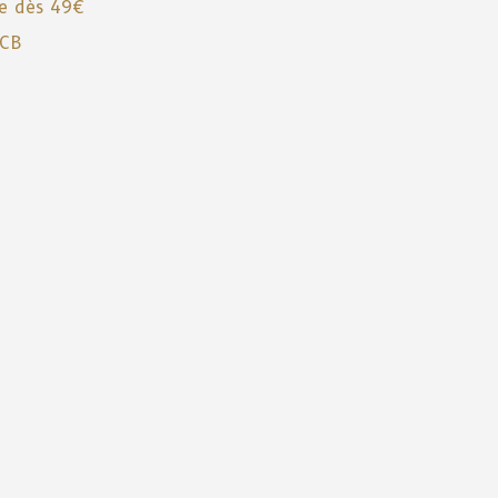
te dès 49€
 CB