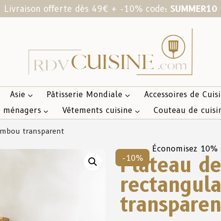
Livraison offerte dès 49€ + -10% code:
SUMMER10
Asie
Pâtisserie Mondiale
Accessoires de Cuis
s ménagers
Vêtements cuisine
Couteau de cuisi
bambou transparent
Économisez 10%
Plateau de
-10%
rectangul
transparen