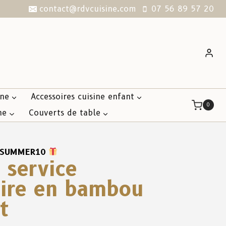
contact@rdvcuisine.com
07 56 89 57 20
ine
Accessoires cuisine enfant
0
ne
Couverts de table
SUMMER10
 service
aire en bambou
t