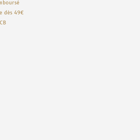
emboursé
te dès 49€
 CB