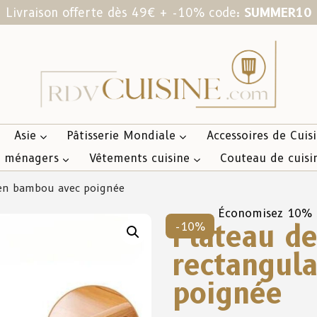
Livraison offerte dès 49€ + -10% code:
SUMMER10
Asie
Pâtisserie Mondiale
Accessoires de Cuis
s ménagers
Vêtements cuisine
Couteau de cuisi
e en bambou avec poignée
Économisez 10%
Plateau de
-10%
rectangul
poignée