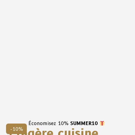
Économisez 10%
SUMMER10
Étagère cuisine
-10%