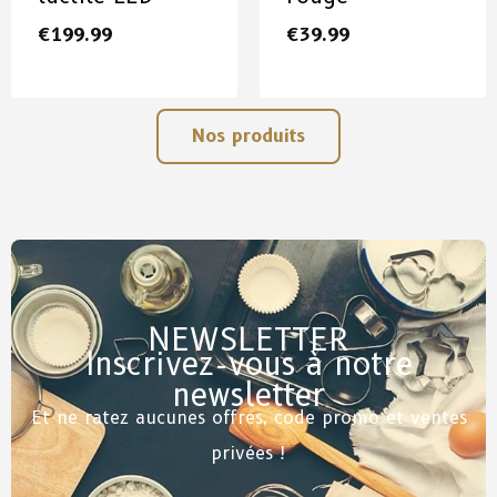
€
199.99
€
39.99
Nos produits
NEWSLETTER
Inscrivez-vous à notre
newsletter
Et ne ratez aucunes offres, code promo et ventes
privées !