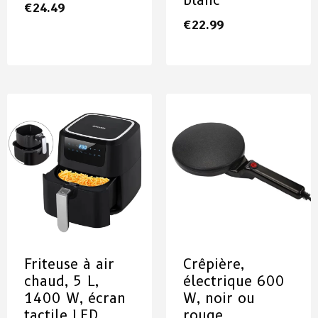
blanc
€
24.49
€
22.99
Friteuse à air
Crêpière,
chaud, 5 L,
électrique 600
1400 W, écran
W, noir ou
tactile LED
rouge