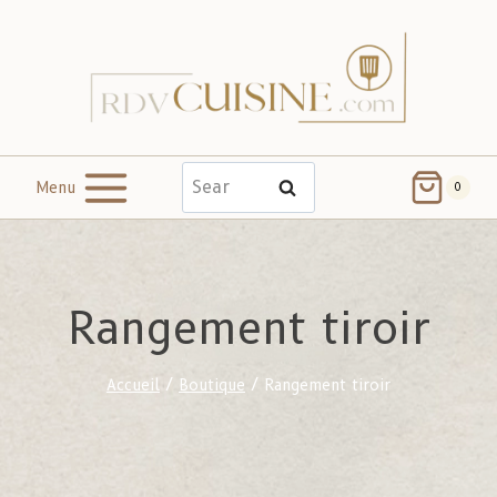
Menu
Search
0
Rangement tiroir
Accueil
/
Boutique
/
Rangement tiroir