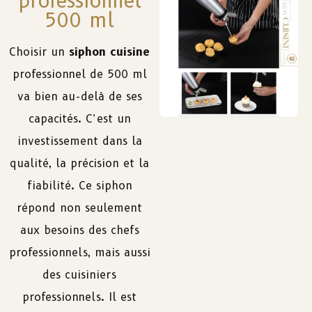
professionnel
500 ml
Choisir
un
siphon
cuisine
professionnel
de
500 ml
va
bien
au-
de
là de
ses
capacités
. C’est
un
investissement
dans
la
qualité
,
la
précision
et
la
fiabilité
.
Ce
siphon
répond
non
seulement
aux
besoins
des
chefs
professionnels
,
mais
aussi
des
cuisiniers
professionnels
.
Il
est