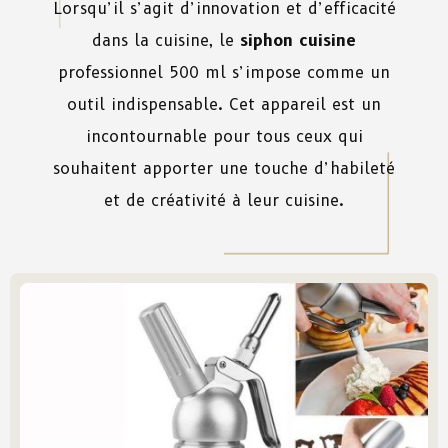
Lorsqu’il s’agit d’innovation
et
d’efficacité
dans
la
cuisine
,
le
siphon
cuisine
professionnel 500 ml s’impose
comme
un
outil
indispensable
. Cet
appareil
est
un
incontournable
pour
tous
ceux
qui
souhaitent
apporter
une
touche
d’habil
et
é
et
de
créativité
à
leur
cuisine.