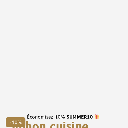
Économisez 10%
SUMMER10
Siphon cuisine
-10%