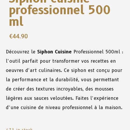
professionnel 500
ml
€
44.90
Découvrez
le
Siphon
Cuisine
Professionnel 500ml :
l’outil
parfait
pour
transformer
vos
recettes
en
oeuvres
d’art culinaires.
Ce
siphon
est
conçu
pour
la
performance
et
la
durabilité
,
vous
permettant
de
créer
des
textures incroyables,
des
mousses
légères
aux sauces veloutées.
Faites
l’expérience
d’une
cuisine
de
niveau
professionnel
à
la
maison
.
471 in stock