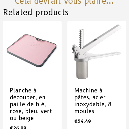
Cela devrait vous plaire...
Related products
Planche à
Machine à
découper, en
pâtes, acier
paille de blé,
inoxydable, 8
rose, bleu, vert
moules
ou beige
€
54.49
€
26.99