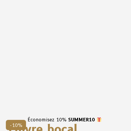
Économisez 10%
SUMMER10
Ouvre bocal
-10%