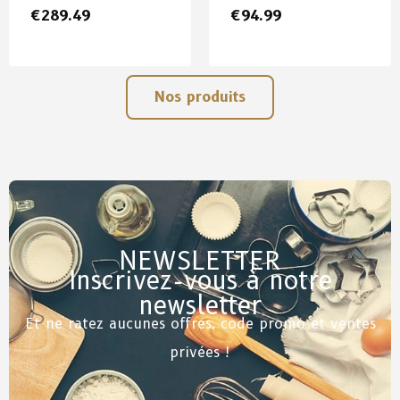
€
289.49
€
94.99
Nos produits
NEWSLETTER
Inscrivez-vous à notre
newsletter
Et ne ratez aucunes offres, code promo et ventes
privées !