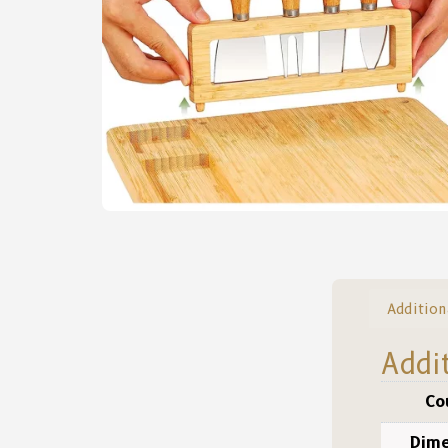
Addition
Addi
Co
Dime