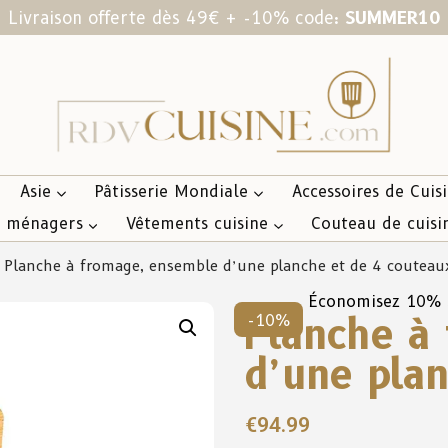
Livraison offerte dès 49€ + -10% code:
SUMMER10
Asie
Pâtisserie Mondiale
Accessoires de Cuis
s ménagers
Vêtements cuisine
Couteau de cuisi
 Planche à fromage, ensemble d’une planche et de 4 couteau
Économisez 10%
Planche à
-10%
d’une pla
€
94.99