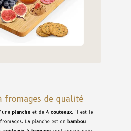
à fromages de qualité
d’une
planche
et de
4 couteaux
. Il est le
 fromages. La planche est en
bambou
es
couteaux à fromage
sont conçus pour