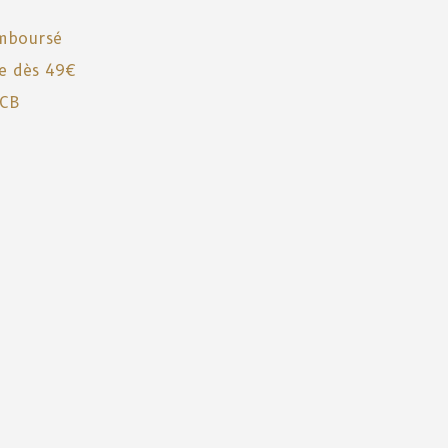
emboursé
te dès 49€
 CB