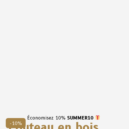
Économisez 10%
SUMMER10
Couteau en bois
-10%