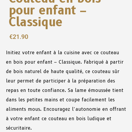
pour enfant –
Classique
€
21.90
Initiez votre
enfant
à
la
cuisine
avec
ce
couteau
en bois pour enfant –
Classique
.
Fabriqué
à
partir
de
bois
naturel
de
haute
qualité
,
ce
couteau
sûr
leur
permet
de
participer
à
la
préparation
des
repas
en
toute
confiance
.
Sa
lame
émoussée
tient
dans
les
petites
mains
et
coupe
facilement
les
alim
en
ts mous. Encouragez l’autonomie en
offrant
à
votre
enfant
ce
couteau
en
bois
ludique
et
sécuritaire.