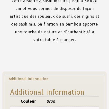
Cette
assiette
à
sushi
mesure
jusqu’à 38×20
cm
et
vous
permet
de
disposer
de
façon
artistique
des
rouleaux
de
sushi,
des
nigiris
et
des
sa
shimis. Sa
finition
en
bambou
apporte
une
touche
de
nature
et
d’authenticité
à
votre
table
à
manger.
Additional information
Additional information
Couleur
Brun