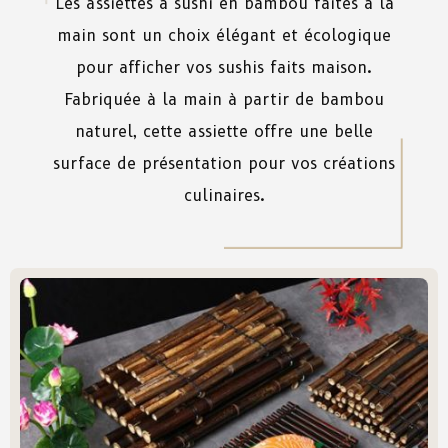
Les
assiettes
à
sushi
en
bambou
faites
à
la
main
sont
un
choix
élégant
et
écologique
pour
afficher
vos sushis faits
maison
.
Fabriquée
à
la
main
à
partir
de
bambou
naturel
, cette
assiette
offre
une
belle
surface
de
présentation
pour
vos
créations
culinaires.