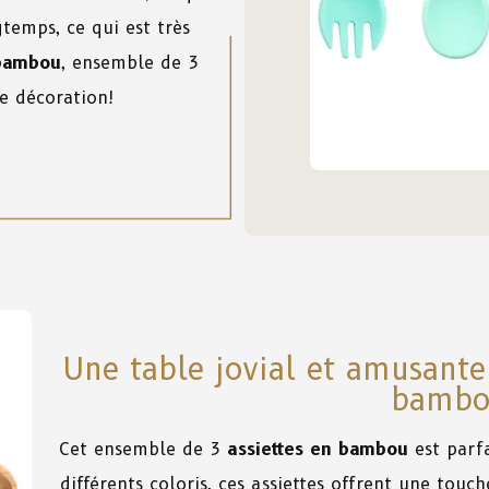
temps, ce qui est très
 bambou
, ensemble de 3
re décoration!
Une table jovial et amusante 
bambo
Cet ensemble de 3
assiettes en bambou
est parfa
différents coloris, ces assiettes offrent une touc