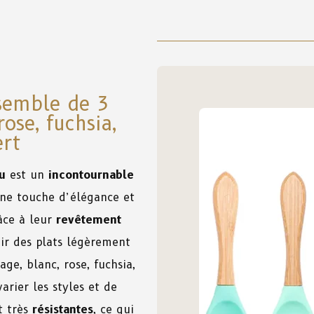
semble de 3
rose, fuchsia,
ert
u
est un
incontournable
une touche d’élégance et
âce à leur
revêtement
ir des plats légèrement
age, blanc, rose, fuchsia,
rier les styles et de
t très
résistantes
, ce qui