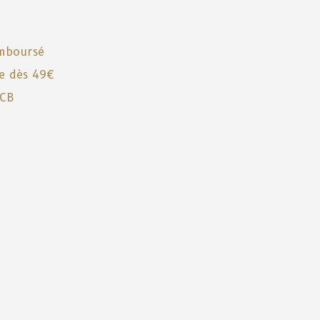
emboursé
te dès 49€
 CB