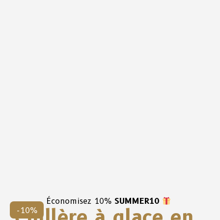
Économisez 10%
SUMMER10
Cuillère à glace en
-10%