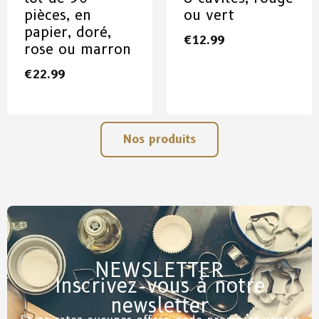
pièces, en
ou vert
papier, doré,
€
12.99
rose ou marron
€
22.99
Nos produits
NEWSLETTER
Inscrivez-vous à notre
newsletter