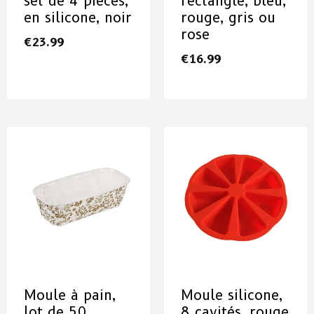
set de 4 pièces,
rectangle, bleu,
en silicone, noir
rouge, gris ou
rose
€
23.99
€
16.99
Moule à pain,
Moule silicone,
lot de 50
8 cavités, rouge