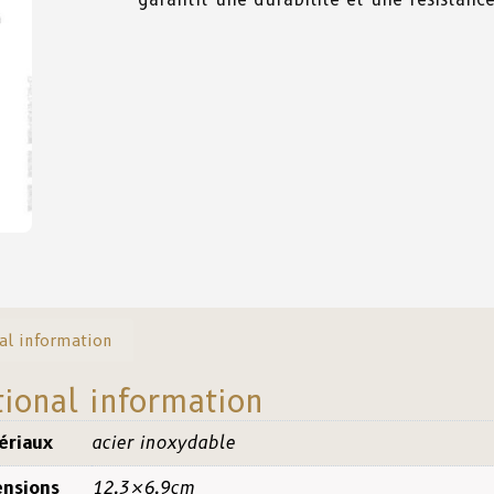
al information
tional information
ériaux
acier inoxydable
nsions
12.3×6.9cm