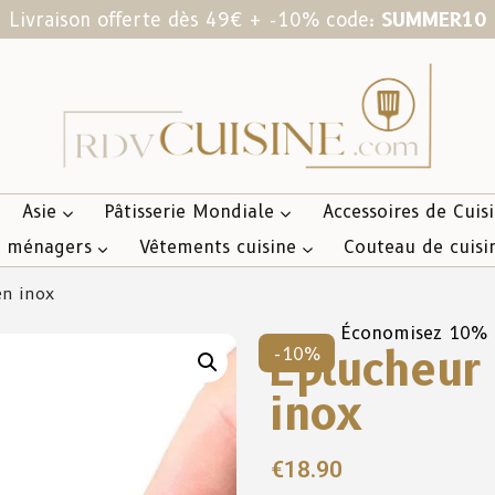
Livraison offerte dès 49€ + -10% code:
SUMMER10
Asie
Pâtisserie Mondiale
Accessoires de Cuis
s ménagers
Vêtements cuisine
Couteau de cuisi
en inox
Économisez 10%
Éplucheur 
-10%
inox
€
18.90