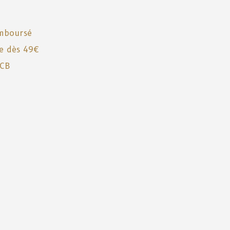
emboursé
te dès 49€
 CB