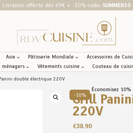
Livraison offerte dès 49€ + -10% code:
SUMMER10
Asie
Pâtisserie Mondiale
Accessoires de Cuis
s ménagers
Vêtements cuisine
Couteau de cuisi
 Panini double électrique 220V
Économisez 10%
Grill Pani
-10%
220V
€
38.90