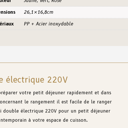
uleur
Jaune, Vert, Rose
nsions
26,1×16,8cm
ériaux
PP + Acier inoxydable
le électrique 220V
 préparer votre petit déjeuner rapidement et dans
oncernant le rangement il est facile de le ranger
ini double électrique 220V pour un petit déjeuner
ontemporain
à
votre
espace
de
cuisson.