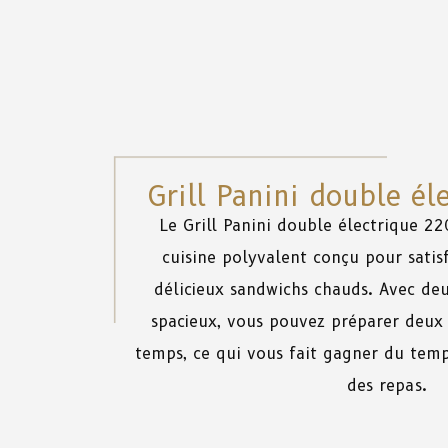
Grill Panini double é
Le
Grill Panini double électrique 22
cuisine
polyvalent
conçu
pour
satis
délicieux
sandwichs
chauds
.
Avec
de
spacieux
,
vous
pouvez
préparer
deux 
temps
,
ce
qui
vous
fait
gagner
du
temp
des
repas.