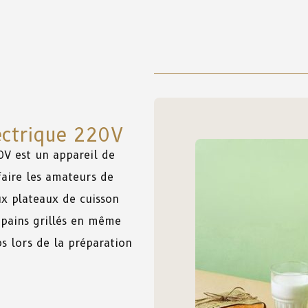
lectrique 220V
0V e
st
un
appareil
de
faire
les
amateurs
de
ux
plateaux
de
cuisson
pains grillés
en
même
s
lors
de
la
préparation