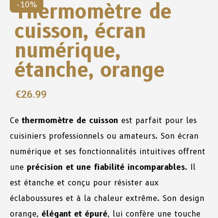
Thermomètre de
-10%
cuisson, écran
numérique,
étanche, orange
€
26.99
Ce
thermomètre de cuisson
est parfait pour les
cuisiniers professionnels ou amateurs. Son écran
numérique et ses fonctionnalités intuitives offrent
une
précision et une fiabilité incomparables
. Il
est étanche et conçu pour résister aux
éclaboussures et à la chaleur extrême. Son design
orange,
élégant et épuré
, lui confère une touche