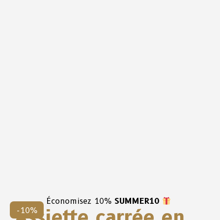
Économisez 10%
SUMMER10
Assiette carrée en
-10%