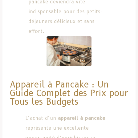
pancake deviendra vite
indispensable pour des petits-
déjeuners délicieux et sans
effort.
Appareil à Pancake : Un
Guide Complet des Prix pour
Tous les Budgets
L’achat d’un
appareil à pancake
représente une excellente
opportunité d’enrichir votre