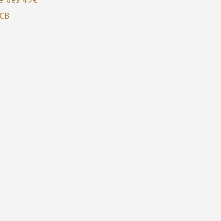
te dès 49€
 CB