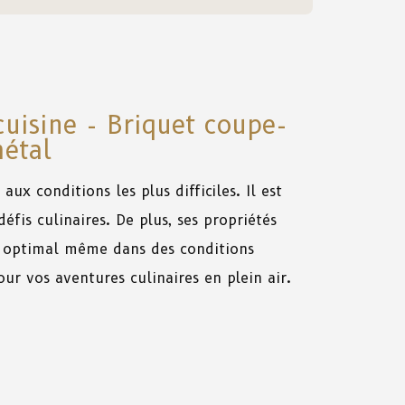
uisine - Briquet coupe-
étal
aux
conditions
les
plus
difficiles
.
Il
est
défis
culinaires.
De
plus
,
ses
propriétés
optimal
même
dans
des
conditions
our
vos
aventures
culinaires
en
plein
air.