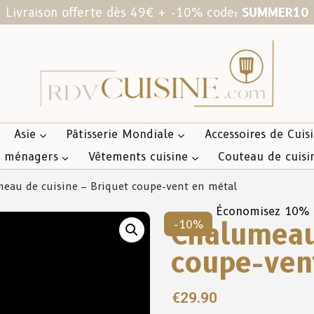
Livraison offerte dès 49€ + -10% code:
SUMMER10
Asie
Pâtisserie Mondiale
Accessoires de Cuis
s ménagers
Vêtements cuisine
Couteau de cuisi
eau de cuisine – Briquet coupe-vent en métal
Économisez 10%
Chalumeau
-10%
coupe-ven
€
29.90