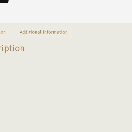
ion
Additional information
ription