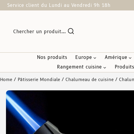
Service client du Lundi au Vendredi 9h 18h
Chercher un produit...
Nos produits
Europe
Amérique
Rangement cuisine
Produit
Home
/
Pâtisserie Mondiale
/
Chalumeau de cuisine
/ Chalum