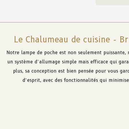
Le Chalumeau de cuisine - Br
Notre lampe
de
poche
est
non
seulement
puissante
,
un
système
d’allumage
simple
mais
efficace
qui
gara
plus
,
sa
conception
est
bien
pensée
pour
vous
gar
d’esprit,
avec
des
fonctionnalités
qui
minimis