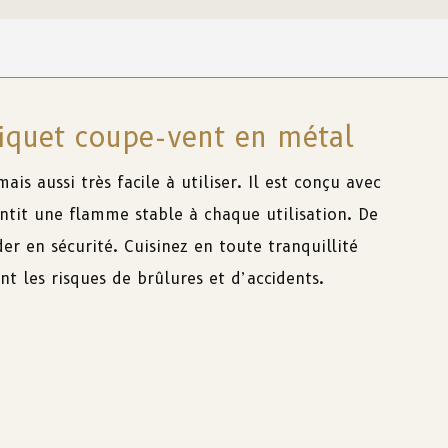
iquet coupe-vent en métal
mais
aussi
très
facile
à
utiliser
.
Il
est
conçu
avec
ntit
une
flamme
stable
à
chaque
utilisation
.
De
der
en
sécurité
. Cuisinez
en
toute
tranquillité
ent
les
risques
de
brûlures
et
d’acci
de
nts.