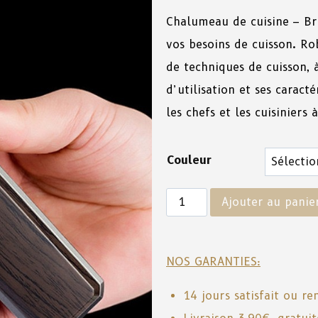
Chalumeau de
cuisine
–
Br
vos
besoins
de
cuisson
.
Ro
de
techniques
de
cuisson
,
d’utilisation
et
ses
caracté
les
chefs
et
les
cuisiniers
à
Couleur
Ajouter au panie
NOS GARANTIES:
14 jours satisfait ou r