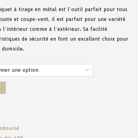
iquet
à
tirage
en
métal
est
l’outil
parfait
pour
tous
buste
et
coupe-vent,
il
est
parfait
pour
une
variété
à
l’intérieur
comme
à
l’extérieur.
Sa
facilité
ristiques
de
sécurité
en
font
un
excellent
choix
pour
domicile.
r
emboursé