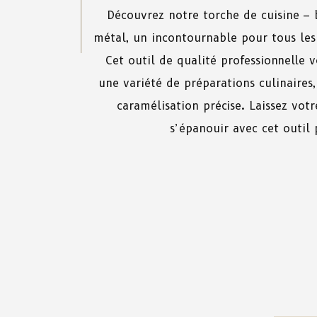
Découvrez
notre
torche
de
cuisine
–
métal
,
un
incontournable
pour
tous
les
Cet
outil
de
qualité
professionnelle
v
une
variété
de
préparations culinaires
caramélisation
précise
.
Laissez
vot
s’épanouir
avec
cet
outil
p