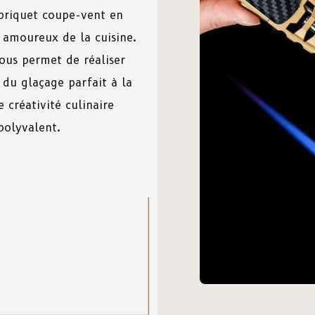
briquet
coupe-v
en
t en
amoureux
de
la
cuisine
.
ous
permet
de
réaliser
,
du
glaçage
parfait
à
la
re
créativité
culinaire
olyvalent.