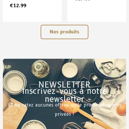
€
12.99
Nos produits
NEWSLETTER
Inscrivez-vous à notre
newsletter
Et ne ratez aucunes offres, code promo et ventes
privées !