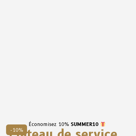
Économisez 10%
SUMMER10
Plateau de service
-10%