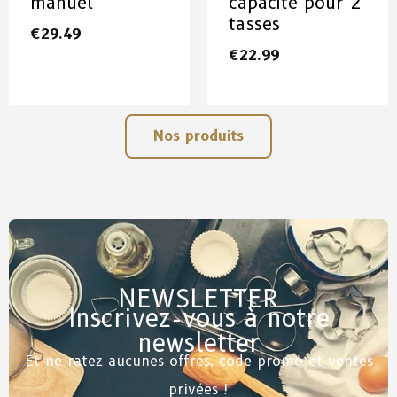
manuel
capacité pour 2
tasses
€
29.49
€
22.99
Nos produits
NEWSLETTER
Inscrivez-vous à notre
newsletter
Et ne ratez aucunes offres, code promo et ventes
privées !