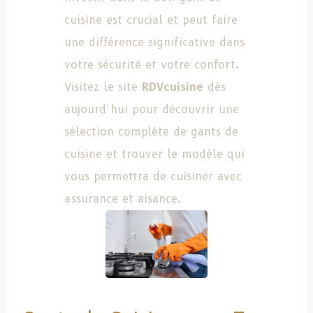
cuisine est crucial et peut faire
une différence significative dans
votre sécurité et votre confort.
Visitez le site
RDVcuisine
dès
aujourd’hui pour découvrir une
sélection complète de gants de
cuisine et trouver le modèle qui
vous permettra de cuisiner avec
assurance et aisance.