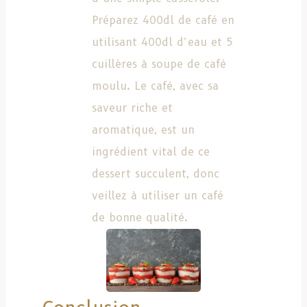
Préparez 400dl de café en
utilisant 400dl d’eau et 5
cuillères à soupe de café
moulu. Le café, avec sa
saveur riche et
aromatique, est un
ingrédient vital de ce
dessert succulent, donc
veillez à utiliser un café
de bonne qualité.