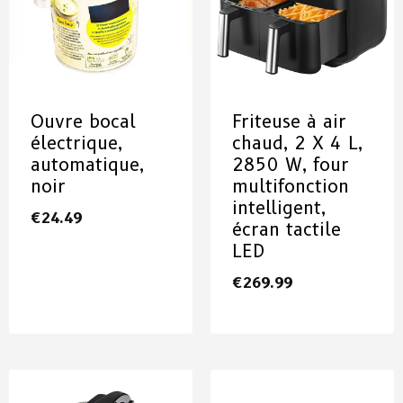
Ouvre bocal
Friteuse à air
électrique,
chaud, 2 X 4 L,
automatique,
2850 W, four
noir
multifonction
intelligent,
€
24.49
écran tactile
LED
€
269.99