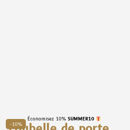
Économisez 10%
SUMMER10
Poubelle de porte
-10%