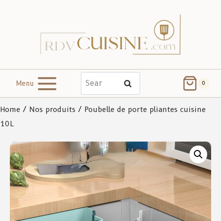
Menu
Search
0
Home
/
Nos produits
/ Poubelle de porte pliantes cuisine
10L